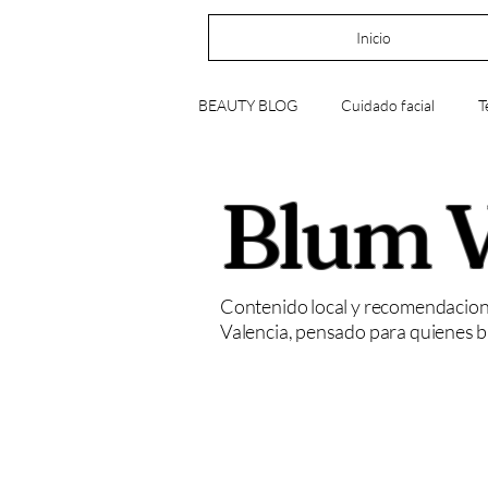
Inicio
BEAUTY BLOG
Cuidado facial
T
Blum V
Uñas y manicura
Acné, poros y 
Contenido local y recomendacion
Valencia, pensado para quienes b